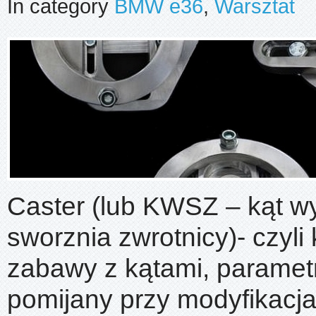
In category
BMW e36
,
Warsztat
Caster (lub KWSZ – kąt w
sworznia zwrotnicy)- czyli 
zabawy z kątami, paramet
pomijany przy modyfikacj