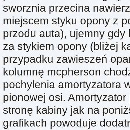
sworznia przecina nawier
miejscem styku opony z p
przodu auta), ujemny gdy 
za stykiem opony (bliżej k
przypadku zawieszeń opar
kolumnę mcpherson chodz
pochylenia amortyzatora
pionowej osi. Amortyzator
stronę kabiny jak na poni
grafikach powoduje dodat