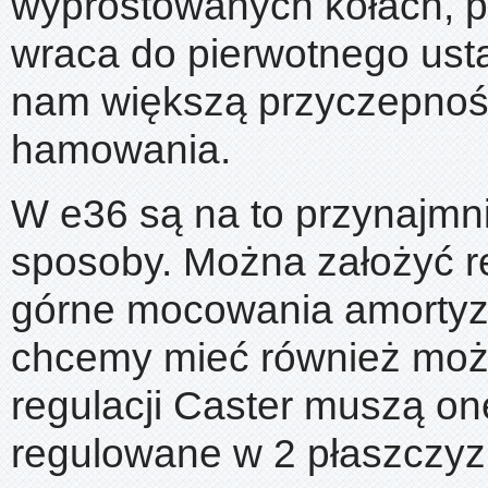
wyprostowanych kołach, p
wraca do pierwotnego ust
nam większą przyczepnoś
hamowania.
W e36 są na to przynajmn
sposoby. Można założyć 
górne mocowania amortyza
chcemy mieć również moż
regulacji Caster muszą on
regulowane w 2 płaszczyz