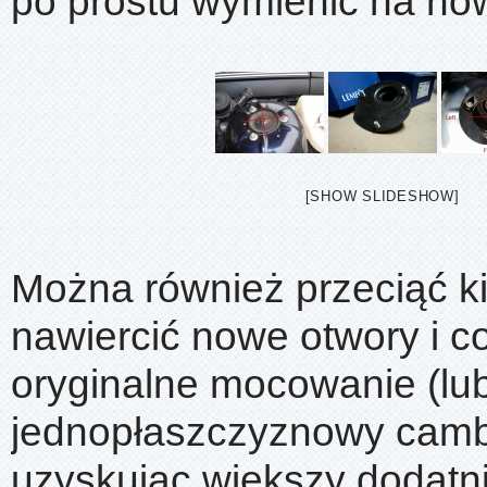
po prostu wymienić na no
[SHOW SLIDESHOW]
Można również przeciąć ki
nawiercić nowe otwory i c
oryginalne mocowanie (lu
jednopłaszczyznowy cambe
uzyskując większy dodat