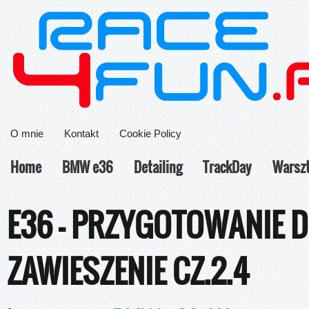
O mnie
Kontakt
Cookie Policy
Home
BMW e36
Detailing
TrackDay
Warsz
E36 – PRZYGOTOWANIE 
ZAWIESZENIE CZ.2.4