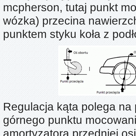
mcpherson, tutaj punkt m
wózka) przecina nawierzc
punktem styku koła z pod
Regulacja kąta polega na 
górnego punktu mocowan
amortyzatora przedniej osi