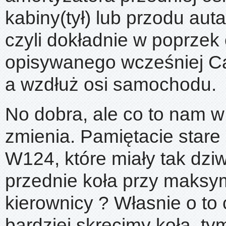
kabiny(tył) lub przodu auta 
czyli dokładnie w poprzek 
opisywanego wcześniej Ca
a wzdłuż osi samochodu.
No dobra, ale co to nam 
zmienia. Pamiętacie star
W124, które miały tak dzi
przednie koła przy maksy
kierownicy ? Własnie o to 
bardziej skręcimy koła, ty