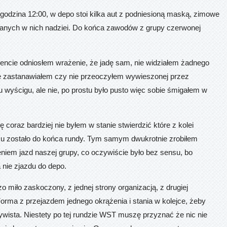
t godzina 12:00, w depo stoi kilka aut z podniesioną maską, zimowe
adanych w nich nadziei. Do końca zawodów z grupy czerwonej
cie odniosłem wrażenie, że jadę sam, nie widziałem żadnego
ię zastanawiałem czy nie przeoczyłem wywieszonej przez
u wyścigu, ale nie, po prostu było pusto więc sobie śmigałem w
ię coraz bardziej nie byłem w stanie stwierdzić które z kolei
asu zostało do końca rundy. Tym samym dwukrotnie zrobiłem
niem jazd naszej grupy, co oczywiście było bez sensu, bo
 nie zjazdu do depo.
o miło zaskoczony, z jednej strony organizacją, z drugiej
ma z przejazdem jednego okrążenia i stania w kolejce, żeby
wista. Niestety po tej rundzie WST muszę przyznać że nic nie