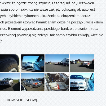
 widzę że będzie trochę szybciej i szerzej niż na „ułężowych
wia sporo frajdy, już pierwsze zakręty pokazują jak auto jest
nych szybkich szykanach, okrążenie za okrążeniem, coraz
ach przestałem używać hamulca tam gdzie na początku wciskałem
 nitce. Element wyprzedzania przebiegał bardzo sprawnie, trzeba
 czerwonej pojawiają się znikąd i tak samo szybko znikają, więc nie
🙂
[SHOW SLIDESHOW]