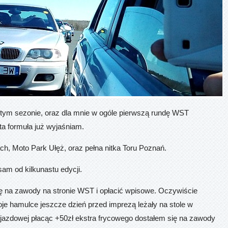
 tym sezonie, oraz dla mnie w ogóle pierwszą rundę WST
ta formuła już wyjaśniam.
h, Moto Park Ułęż, oraz pełna nitka Toru Poznań.
 sam od kilkunastu edycji.
ę na zawody na stronie WST i opłacić wpisowe. Oczywiście
oje hamulce jeszcze dzień przed imprezą leżały na stole w
wjazdowej płacąc +50zł ekstra frycowego dostałem się na zawody