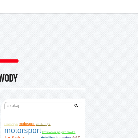
WODY
motosport
astra gsi
Słomczyn
motorsport
królewska pojeżdżawka
Tor Kielce
detailing
hothatch
WST