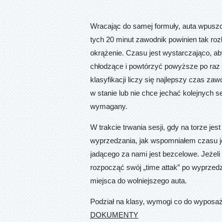
Wracając do samej formuły, auta wpuszc
tych 20 minut zawodnik powinien tak ro
okrążenie. Czasu jest wystarczająco, a
chłodzące i powtórzyć powyższe po raz k
klasyfikacji liczy się najlepszy czas zaw
w stanie lub nie chce jechać kolejnych s
wymagany.
W trakcie trwania sesji, gdy na torze je
wyprzedzania, jak wspomniałem czasu j
jadącego za nami jest bezcelowe. Jeżeli
rozpocząć swój „time attak” po wyprzedz
miejsca do wolniejszego auta.
Podział na klasy, wymogi co do wyposaże
DOKUMENTY