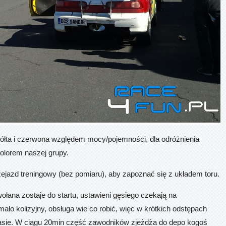
 żółta i czerwona względem mocy/pojemności, dla odróżnienia
olorem naszej grupy.
zejazd treningowy (bez pomiaru), aby zapoznać się z układem toru.
ołana zostaje do startu, ustawieni gęsiego czekają na
ało kolizyjny, obsługa wie co robić, więc w krótkich odstępach
rasie. W ciągu 20min część zawodników zjeżdża do depo kogoś