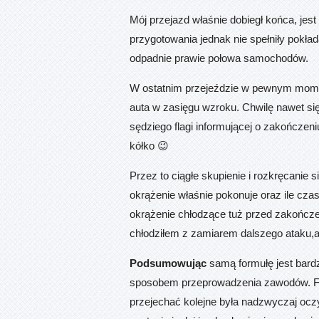
Mój przejazd właśnie dobiegł końca, jes
przygotowania jednak nie spełniły pokł
odpadnie prawie połowa samochodów.
W ostatnim przejeździe w pewnym momen
auta w zasięgu wzroku. Chwilę nawet s
sędziego flagi informującej o zakończeni
kółko 😉
Przez to ciągłe skupienie i rozkręcanie s
okrążenie właśnie pokonuje oraz ile cz
okrążenie chłodzące tuż przed zakończe
chłodziłem z zamiarem dalszego ataku,a
Podsumowując
samą formułę jest bardz
sposobem przeprowadzenia zawodów. For
przejechać kolejne była nadzwyczaj oczy