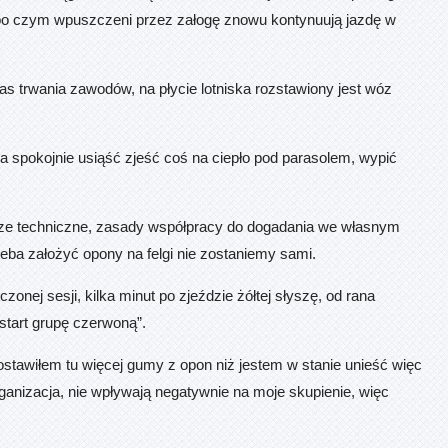
 po czym wpuszczeni przez załogę znowu kontynuują jazdę w
s trwania zawodów, na płycie lotniska rozstawiony jest wóz
a spokojnie usiąść zjeść coś na ciepło pod parasolem, wypić
ecze techniczne, zasady współpracy do dogadania we własnym
trzeba założyć opony na felgi nie zostaniemy sami.
onej sesji, kilka minut po zjeździe żółtej słyszę, od rana
tart grupę czerwoną”.
stawiłem tu więcej gumy z opon niż jestem w stanie unieść więc
rganizacja, nie wpływają negatywnie na moje skupienie, więc