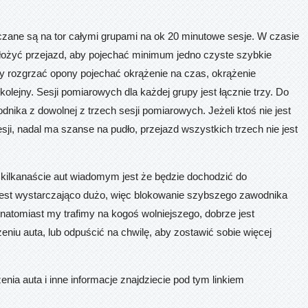
zane są na tor całymi grupami na ok 20 minutowe sesje. W czasie
złożyć przejazd, aby pojechać minimum jedno czyste szybkie
by rozgrzać opony pojechać okrążenie na czas, okrążenie
olejny. Sesji pomiarowych dla każdej grupy jest łącznie trzy. Do
odnika z dowolnej z trzech sesji pomiarowych. Jeżeli ktoś nie jest
esji, nadal ma szanse na pudło, przejazd wszystkich trzech nie jest
st kilkanaście aut wiadomym jest że będzie dochodzić do
est wystarczająco dużo, więc blokowanie szybszego zawodnika
 natomiast my trafimy na kogoś wolniejszego, dobrze jest
eniu auta, lub odpuścić na chwilę, aby zostawić sobie więcej
nia auta i inne informacje znajdziecie pod tym linkiem