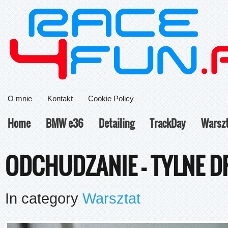
O mnie
Kontakt
Cookie Policy
Home
BMW e36
Detailing
TrackDay
Warsz
ODCHUDZANIE – TYLNE D
In category
Warsztat