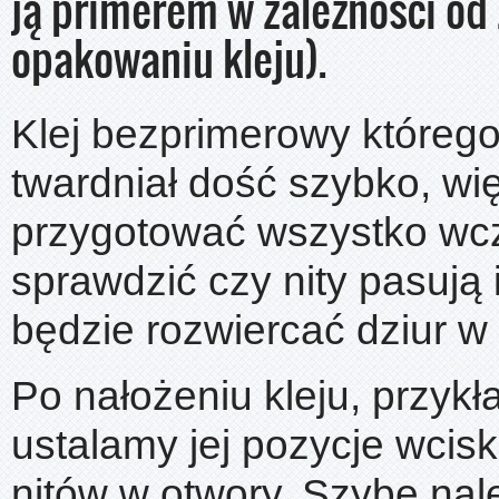
ją primerem w zależności od
opakowaniu kleju).
Klej bezprimerowy któreg
twardniał dość szybko, wi
przygotować wszystko wcz
sprawdzić czy nity pasują i
będzie rozwiercać dziur w 
Po nałożeniu kleju, przyk
ustalamy jej pozycje wcisk
nitów w otwory. Szybę nal