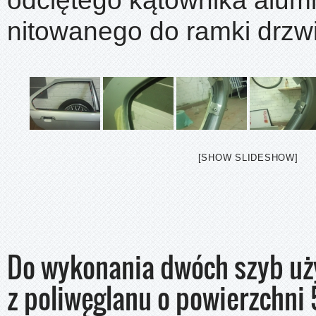
odciętego kątownika alum
nitowanego do ramki drzw
[SHOW SLIDESHOW]
Do wykonania dwóch szyb uż
z poliwęglanu o powierzchni