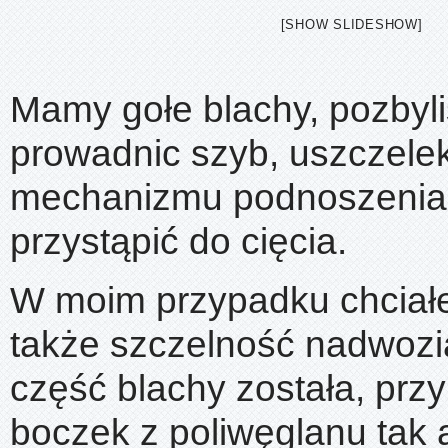
[SHOW SLIDESHOW]
Mamy gołe blachy, pozbyl
prowadnic szyb, uszczelek
mechanizmu podnoszenia
przystąpić do cięcia.
W moim przypadku chcia
także szczelność nadwozi
część blachy została, przy
boczek z poliwęglanu tak 