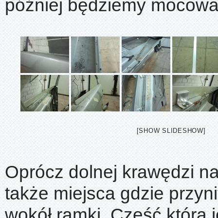
później będziemy mocować
[SHOW SLIDESHOW]
Oprócz dolnej krawędzi n
także miejsca gdzie przyn
wokół ramki. Część która je