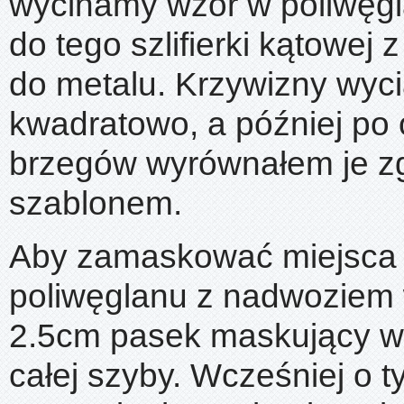
wycinamy wzór w poliwęgl
do tego szlifierki kątowej 
do metalu. Krzywizny wyc
kwadratowo, a później po 
brzegów wyrównałem je z
szablonem.
Aby zamaskować miejsca 
poliwęglanu z nadwoziem 
2.5cm pasek maskujący w
całej szyby. Wcześniej o t