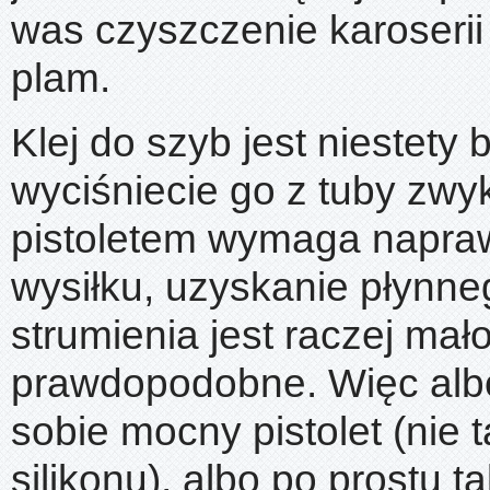
was czyszczenie karoserii
plam.
Klej do szyb jest niestety 
wyciśniecie go z tuby zwy
pistoletem wymaga napra
wysiłku, uzyskanie płynne
strumienia jest raczej mał
prawdopodobne. Więc albo
sobie mocny pistolet (nie t
silikonu), albo po prostu ta