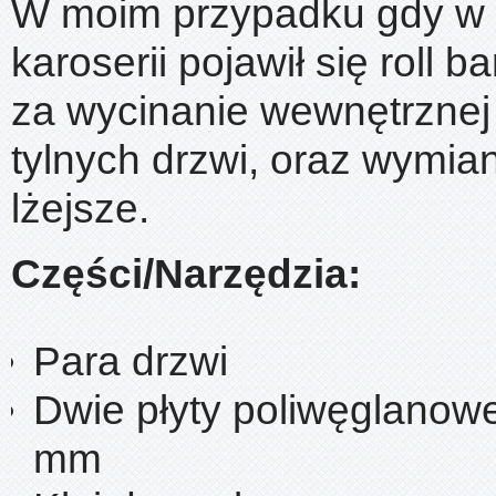
W moim przypadku gdy w t
karoserii pojawił się roll b
za wycinanie wewnętrznej 
tylnych drzwi, oraz wymia
lżejsze.
Części/Narzędzia:
Para drzwi
Dwie płyty poliwęglano
mm