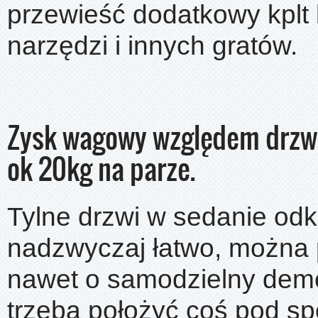
przewieść dodatkowy kplt 
narzędzi i innych gratów.
Zysk wagowy względem drzwi
ok 20kg na parze.
Tylne drzwi w sedanie odk
nadzwyczaj łatwo, można 
nawet o samodzielny demo
trzeba położyć coś pod sp