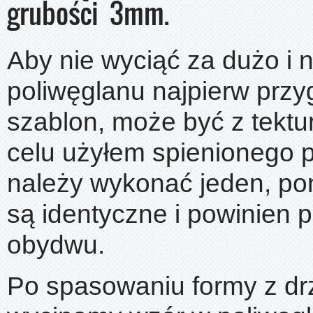
grubości 3mm.
Aby nie wyciąć za dużo i 
poliwęglanu najpierw prz
szablon, może być z tektur
celu użyłem spienionego 
należy wykonać jeden, po
są identyczne i powinien
obydwu.
Po spasowaniu formy z dr