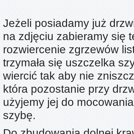
Jeżeli posiadamy już drzwi
na zdjęciu zabieramy się t
rozwiercenie zgrzewów lis
trzymała się uszczelka sz
wiercić tak aby nie zniszc
która pozostanie przy drz
użyjemy jej do mocowania
szybę.
Do zbudowania dolnej kra