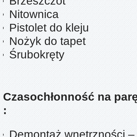
Brzeszczot
Nitownica
Pistolet do kleju
Nożyk do tapet
Śrubokręty
Czasochłonność na parę
:
Demontaż wnętrzności –