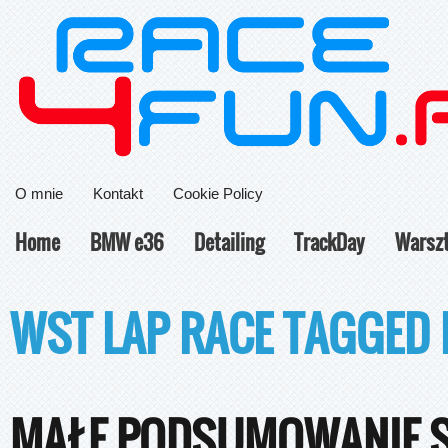
O mnie
Kontakt
Cookie Policy
Home
BMW e36
Detailing
TrackDay
Warsz
WST LAP RACE TAGGED
MAŁE PODSUMOWANIE SE