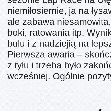
niemiłosiernie, ja na ły
ale zabawa niesamowita,
boki, ratowania itp. Wyni
bulu i z nadziejią na leps
Pierwsza awaria – skończ
z tyłu i trzeba było zako
wcześniej. Ogólnie pozy