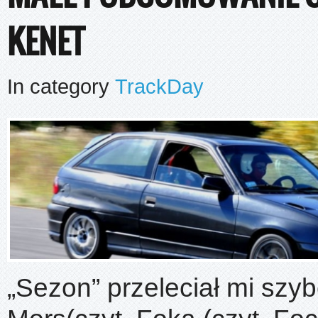
KENET
In category
TrackDay
„Sezon” przeleciał mi szybc