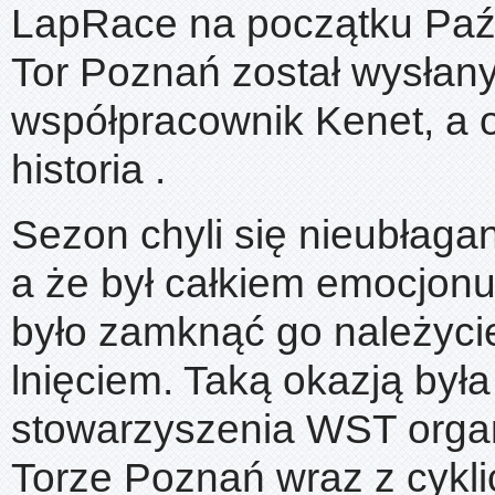
LapRace na początku Paź
Tor Poznań został wysłany
współpracownik Kenet, a o
historia .
Sezon chyli się nieubłaga
a że był całkiem emocjonu
było zamknąć go należycie
lnięciem. Taką okazją był
stowarzyszenia WST orga
Torze Poznań wraz z cykl