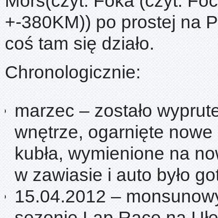
Mors(czyt. Foka (czyt. Fo
+-380KM)) po prostej na P
coś tam się działo.
Chronologicznie:
marzec – zostało wyprut
wnętrze, ogarnięte now
kubła, wymienione na n
w zawiasie i auto było go
15.04.2012 – monsunowy
sezonie Lap Race na Ułęż