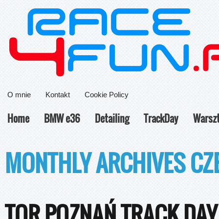
O mnie
Kontakt
Cookie Policy
Home
BMW e36
Detailing
TrackDay
Warsz
MONTHLY ARCHIVES CZ
TOR POZNAŃ TRACK DAY