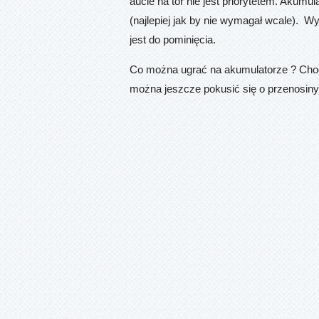
aucie na tor nie jest priorytetem. Akumu
(najlepiej jak by nie wymagał wcale). 
jest do pominięcia.
Co można ugrać na akumulatorze ? Chod
można jeszcze pokusić się o przenosiny 