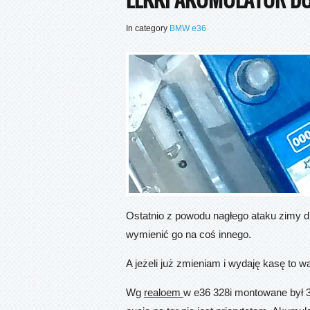
In category
BMW e36
Ostatnio z powodu nagłego ataku zimy d
wymienić go na coś innego.
A jeżeli już zmieniam i wydaję kasę to 
Wg
realoem
w e36 328i montowane był 