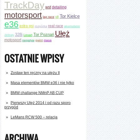
TrackDay
wst
detailing
motorsport
Tor Kielce
lap race
v8
e36
astra gsi
real race
rozpórka
akumulator
Ułęż
328i
Tor Poznań
żelowy
Lexan
motosport
negatyw
gwint
masa
OSTATNIE WPISY
Zostaw ten ręczny na ułężu II
Masa elementów BMW e36 i nie tylko
BMW challange NMnP AB CUP
Pierwszy Ułęż 2014 i od razu sporo
przygód
LeMans RCW 500 – relacja
ARCHIWA