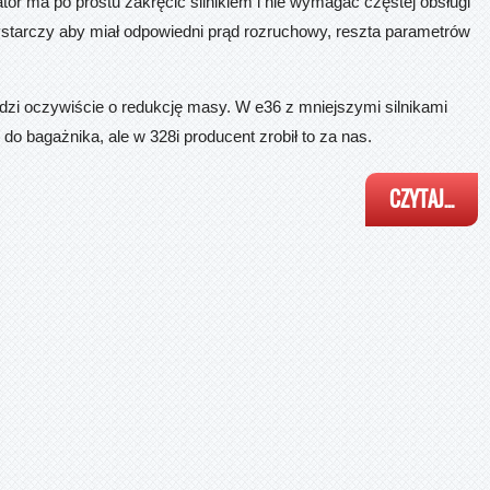
lator ma po prostu zakręcić silnikiem i nie wymagać częstej obsługi
Wystarczy aby miał odpowiedni prąd rozruchowy, reszta parametrów
zi oczywiście o redukcję masy. W e36 z mniejszymi silnikami
do bagażnika, ale w 328i producent zrobił to za nas.
CZYTAJ...