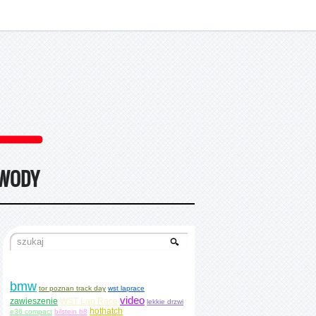
WODY
bmw
tor poznan track day
wst laprace
video
zawieszenie
WST Lap Race
lekkie drzwi
hothatch
e36 compact
bilstein b8