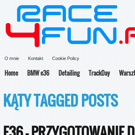
O mnie
Kontakt
Cookie Policy
Home
BMW e36
Detailing
TrackDay
Warsz
KĄTY TAGGED POSTS
E36 – PRZYGOTOWANIE 