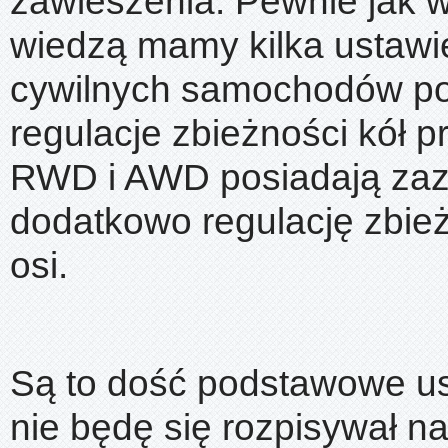
zawieszenia. Pewnie jak 
wiedzą mamy kilka ustawi
cywilnych samochodów pos
regulacje zbieżności kół p
RWD i AWD posiadają za
dodatkowo regulację zbież
osi.
Są to dość podstawowe us
nie będę się rozpisywał n