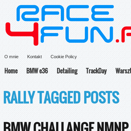
O mnie
Kontakt
Cookie Policy
Home
BMW e36
Detailing
TrackDay
Warsz
RALLY TAGGED POSTS
BMW CHALLANGE NMNP 