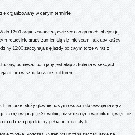
dzie organizowany w danym terminie.
:45 do 12:00 organizowane są ćwiczenia w grupach, obejmują
zym rotacyjnie grupy zamieniają się miejscami, tak aby każdy
dziny 12:00 zaczynają się jazdy po całym torze w raz z
wydłużony, ponieważ pomijany jest etap szkolenia w sekcjach,
zejazd toru w sznurku za instruktorem.
ach na torze, służy głownie nowym osobom do oswojenia się z
ę zakrętów jadąc je 2x wolniej niż w realnych warunkach, więc nie
eniu od razu pojedziemy pełną bombą cały tor.
ersję zwykłą. Podczas 3h treningu można zacząć jazdę na