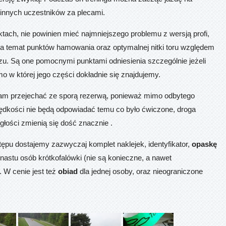
innych uczestników za plecami.
ektach, nie powinien mieć najmniejszego problemu z wersją profi,
na temat punktów hamowania oraz optymalnej nitki toru względem
. Są one pomocnymi punktami odniesienia szczególnie jeżeli
omo w której jego części dokładnie się znajdujemy.
cam przejechać ze sporą rezerwą, ponieważ mimo odbytego
ędkości nie będą odpowiadać temu co było ćwiczone, droga
głości zmienią się dość znacznie .
stępu dostajemy zazwyczaj komplet naklejek, identyfikator,
opaskę
unastu osób krótkofalówki (nie są konieczne, a nawet
 W cenie jest też
obiad
dla jednej osoby, oraz nieograniczone