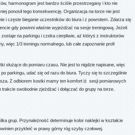
ów, harmonogram jest bardzo ściśle przestrzegany i kto nie
iej ponosił tego konsekwencję. Organizacja na torze nie jest
ie i częste bieganie uczestników do biura i z powrotem. Zdarza się
ncie gdy powinni właśnie wyjeżdżać na sesje treningową. Jeżeli
 zostaje na parkingu i czeka cierpliwie, aż któryś z instruktorów
ny, więc 1/3 treningu normalnego, lub całe zapoznanie profi
ki służące do pomiaru czasu. Nie jest to nigdzie napisane, więc
po parkingu, udać się od razu do biura. Tyczy się to szczególnie
wsza. Z odbiorem kostki mamy ten komfort iż sesji pomiarowych
ch trakcie swobodnie zjeżdżać i dołączać do grupy na torze.
lka grup. Przynależność determinuje kolor naklejki w kształcie
powinien przykleić w prawy górny róg szyby czołowej.