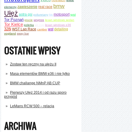
lekkie
bmw
zawieszenie
real race
elementy
Ułęż
astra gsi
motosport
poliuretany
kjs
tptd
Tor Poznań
prucie
wnętrze
lexan windows sedan
Tor Kielce
polerka
ab cup
lexan windows e36
328i
WST Lap Race
wst
detailing
camber
vogtland
sway bar
OSTATNIE WPISY
Zostaw ten ręczny na ułężu II
Masa elementów BMW e36 i nie tylko
BMW challange NMnP AB CUP
Pierwszy Ułęż 2014 i od razu sporo
przygód
LeMans RCW 500 – relacja
ARCHIWA