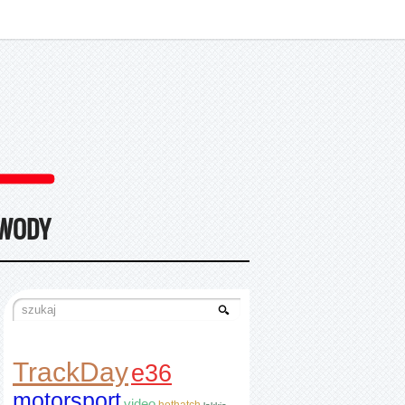
WODY
TrackDay
e36
motorsport
video
hothatch