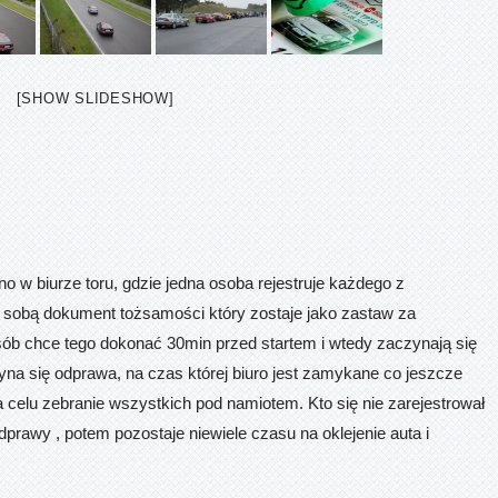
[SHOW SLIDESHOW]
o w biurze toru, gdzie jedna osoba rejestruje każdego z
 sobą dokument tożsamości który zostaje jako zastaw za
sób chce tego dokonać 30min przed startem i wtedy zaczynają się
zyna się odprawa, na czas której biuro jest zamykane co jeszcze
a celu zebranie wszystkich pod namiotem. Kto się nie zarejestrował
rawy , potem pozostaje niewiele czasu na oklejenie auta i
.