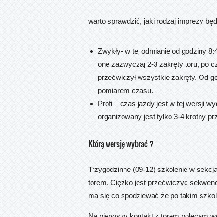
warto sprawdzić, jaki rodzaj imprezy bę
Zwykły- w tej odmianie od godziny 8
one zazwyczaj 2-3 zakręty toru, po c
przećwiczył wszystkie zakręty. Od go
pomiarem czasu.
Profi – czas jazdy jest w tej wersji 
organizowany jest tylko 3-4 krotny pr
Którą wersję wybrać ?
Trzygodzinne (09-12) szkolenie w sekcj
torem. Ciężko jest przećwiczyć sekwencj
ma się co spodziewać że po takim szkol
Na pierwszy kontakt z torem polecam w