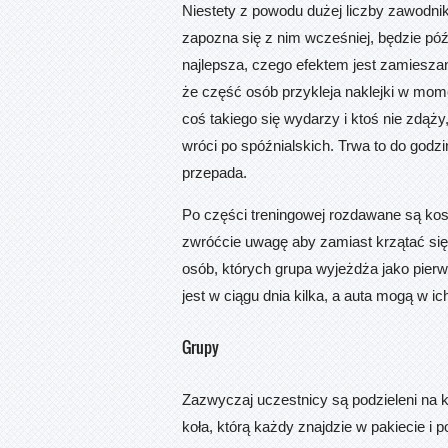
Niestety z powodu dużej liczby zawodnik
zapozna się z nim wcześniej, będzie późn
najlepsza, czego efektem jest zamieszan
że część osób przykleja naklejki w mome
coś takiego się wydarzy i ktoś nie zdąży,
wróci po spóźnialskich. Trwa to do godzi
przepada.
Po części treningowej rozdawane są kost
zwróćcie uwagę aby zamiast krzątać się 
osób, których grupa wyjeżdża jako pier
jest w ciągu dnia kilka, a auta mogą w i
Grupy
Zazwyczaj uczestnicy są podzieleni na ki
koła, którą każdy znajdzie w pakiecie i 