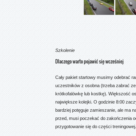
Szkolenie
Dlaczego warto pojawić się wcześniej
Cały pakiet startowy musimy odebrać ran
uczestników z osobna (trzeba zabrać ze
krótkofalówkę lub kostkę). Większość o
największe kolejki. O godzinie 8:00 zac
bardziej potęguje zamieszanie, ale ma n
przed, musi poczekać do zakończenia odp
przygotowanie się do części treningowej