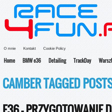
O mnie
Kontakt
Cookie Policy
Home
BMW e36
Detailing
TrackDay
Warsz
CAMBER TAGGED POST
E36 – PRZYGOTOWANIE 