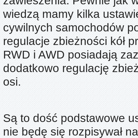
zawieszenia. Pewnie jak 
wiedzą mamy kilka ustawi
cywilnych samochodów pos
regulacje zbieżności kół p
RWD i AWD posiadają za
dodatkowo regulację zbież
osi.
Są to dość podstawowe us
nie będę się rozpisywał n