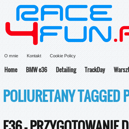
O mnie
Kontakt
Cookie Policy
Home
BMW e36
Detailing
TrackDay
Warsz
POLIURETANY TAGGED 
E36 – PRZYGOTOWANIE 