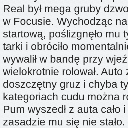
Real był mega gruby dzw
w Focusie. Wychodząc na
startową, poślizgnęło mu t
tarki i obróciło momentalni
wywalił w bandę przy wjeź
wielokrotnie rolował. Auto
doszczętny gruz i chyba t
kategoriach cudu można r
Pum wyszedł z auta cało i
zasadzie mu się nie stało.