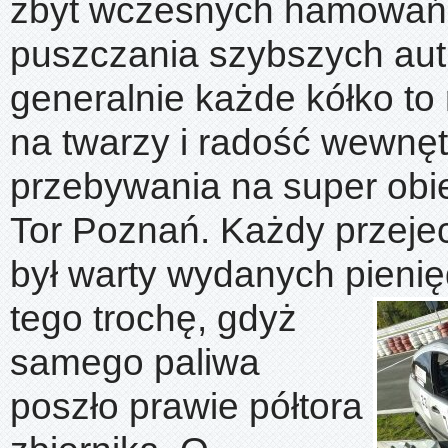
zbyt wczesnych hamowań,
puszczania szybszych aut,
generalnie każde kółko t
na twarzy i radość wewnęt
przebywania na super obie
Tor Poznań. Każdy przeje
był warty wydanych pieni
tego trochę, gdyż
samego paliwa
poszło prawie półtora