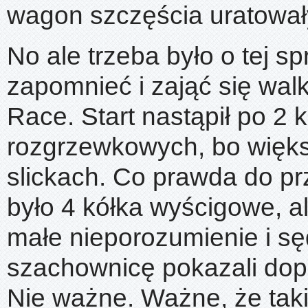
wagon szczęścia uratował
No ale trzeba było o tej s
zapomnieć i zająć się wal
Race. Start nastąpił po 2 
rozgrzewkowych, bo więks
slickach. Co prawda do pr
było 4 kółka wyścigowe, a
małe nieporozumienie i sę
szachownicę pokazali dop
Nie ważne. Ważne, że tak