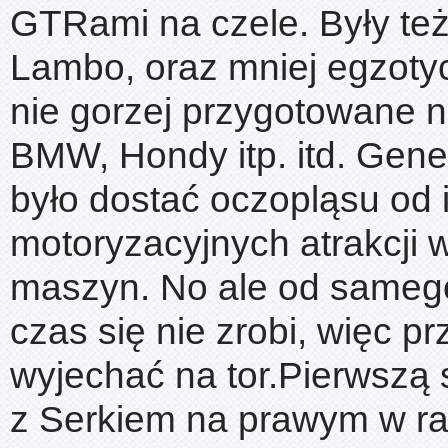
GTRami na czele. Były też
Lambo, oraz mniej egzoty
nie gorzej przygotowane n
BMW, Hondy itp. itd. Gen
było dostać oczopląsu od i
motoryzacyjnych atrakcji 
maszyn. No ale od samego
czas się nie zrobi, więc pr
wyjechać na tor.Pierwszą 
z Serkiem na prawym w r