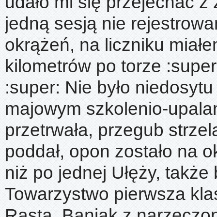
udało mi się przejechać z
jedną sesją nie rejestrow
okrążeń, na liczniku miał
kilometrów po torze :super
:super: Nie było niedosytu
majowym szkolenio-upalan
przetrwała, przegub strzela
poddał, opon zostało na o
niż po jednej Ułęży, także 
Towarzystwo pierwsza klas
Rasta, Baniak z narzeczon