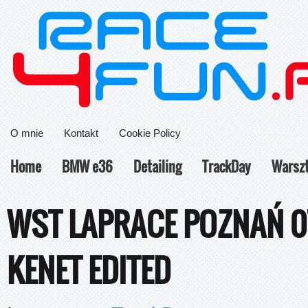
O mnie
Kontakt
Cookie Policy
Home
BMW e36
Detailing
TrackDay
Warsz
WST LAPRACE POZNAŃ 07.
KENET EDITED