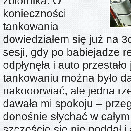
zbiornika. O
konieczności
tankowania
dowiedziałem się już na 3c
sesji, gdy po babiejadze r
odpłynęła i auto przestało
tankowaniu można było da
nakooorwiać, ale jedna rze
dawała mi spokoju – przeg
donośnie słychać w całym
szczęście się nie poddał i 