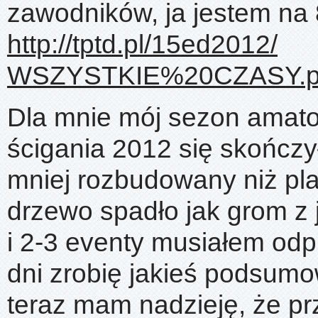
zawodników, ja jestem na 8
http://tptd.pl/15ed2012/
WSZYSTKIE%20CZASY.p
Dla mnie mój sezon amato
ścigania 2012 się skończył
mniej rozbudowany niż pl
drzewo spadło jak grom z
i 2-3 eventy musiałem odp
dni zrobię jakieś podsumo
teraz mam nadzieję, że pr