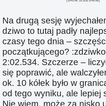
[SHOW SLIDESHOW]
Na drugą sesję wyjechałe
dziwo to tutaj padły najle
czasy tego dnia – szczęśc
początkującego? :zdziwko:
2:02.534. Szczerze – licz
się poprawić, ale walczył
ok. 10 kółek było w granic
od tego wyniku, ale lepiej 
Nie wiem, może za nisko 