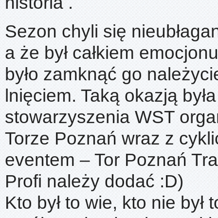
historia .
Sezon chyli się nieubłaga
a że był całkiem emocjonu
było zamknąć go należycie
lnięciem. Taką okazją był
stowarzyszenia WST orga
Torze Poznań wraz z cykl
eventem – Tor Poznań Tra
Profi należy dodać :D)
Kto był to wie, kto nie był 