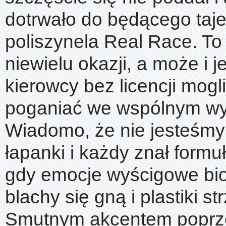
dotrwało do będącego taj
poliszynela Real Race. To
niewielu okazji, a może i 
kierowcy bez licencji mogl
poganiać we wspólnym wy
Wiadomo, że nie jesteśmy 
łapanki i każdy znał formu
gdy emocje wyścigowe bio
blachy się gną i plastiki str
Smutnym akcentem poprz