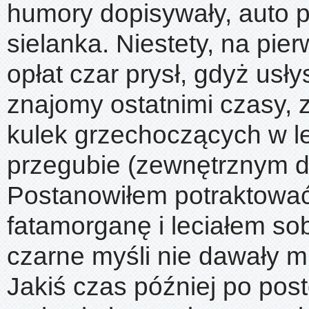
humory dopisywały, auto 
sielanka. Niestety, na pie
opłat czar prysł, gdyż usł
znajomy ostatnimi czasy, 
kulek grzechoczących w 
przegubie (zewnętrznym d
Postanowiłem potraktować
fatamorganę i leciałem sob
czarne myśli nie dawały m
Jakiś czas później po pos