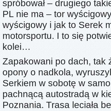
spróbował – drugiego taki
PL nie ma – tor wyścigowy 
wyścigowy i jak to Serek 
motorsportu. I to się potwie
kolei…
Zapakowani po dach, tak ż
opony o nadkola, wyruszy
Serkiem w sobotę w samo
pachnącą autostradą w ki
Poznania. Trasa leciała b