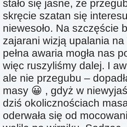
stało się jasne, że przeg
skręcie szatan się interes
niewesoło. Na szczęście b
zajarani wizją upalania na 
pełna awaria mogła nas p
więc ruszyliśmy dalej. I aw
ale nie przegubu – dopadł
masy 😀 , gdyż w niewyja
dziś okolicznościach masa
oderwała się od mocowani